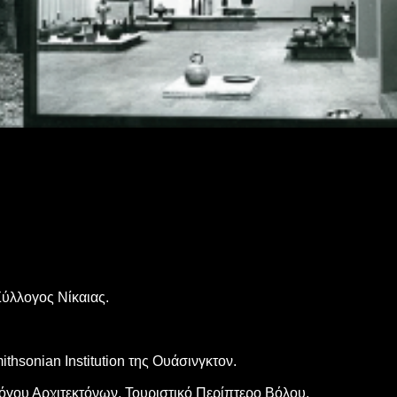
Σύλλογος Νίκαιας.
thsonian Institution της Ουάσινγκτον.
όγου Αρχιτεκτόνων, Τουριστικό Περίπτερο Βόλου.