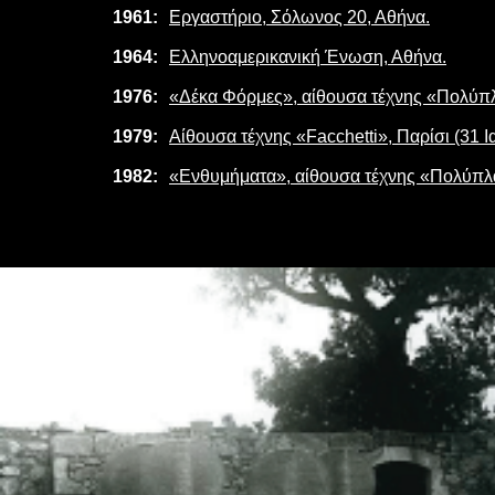
1961:
Εργαστήριο, Σόλωνος 20, Αθήνα.
1964:
Ελληνοαμερικανική Ένωση, Αθήνα.
1976:
«Δέκα Φόρμες», αίθουσα τέχνης «Πολύπ
1979:
Αίθουσα τέχνης «Facchetti», Παρίσι (31 
1982:
«Ενθυμήματα», αίθουσα τέχνης «Πολύπλαν