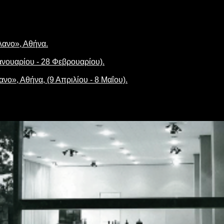
λανο», Αθήνα.
Ιανουαρίου - 28 Φεβρουαρίου).
ο», Αθήνα, (9 Απριλίου - 8 Μαΐου).