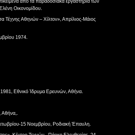
τικείμενα από τα παραδοσιακά εργαστήρια των
 Ελένη Οικονομίδου.
α Τέχνης Αθηνών – Χίλτον», Απρίλιος-Μάιος
μβρίου 1974.
 1981, Εθνικό Ίδρυμα Ερευνών, Αθήνα.
 Αθήνα,.
Οκτωβρίου-15 Νοεμβρίου, Ροδιακή Έπαυλη.
ης», Κέντρο Τεχνών - Πάρκο Ελευθερίας, 24