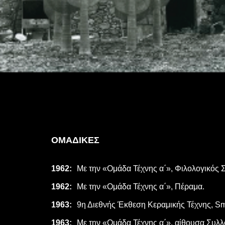
ΟΜΑΔΙΚΕΣ
1962:
Με την «Ομάδα Τέχνης α΄», Φιλολογικός 
1962:
Με την «Ομάδα Τέχνης α΄», Πέραμα.
1963:
9η Διεθνής Έκθεση Κεραμικής Τέχνης, Smi
1963:
Με την «Ομάδα Τέχνης α΄», αίθουσα Συλλ