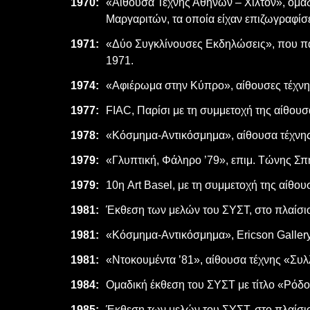
1970:
«Αίθουσα Τέχνης Αθηνών – Χίλτον», ομα
Μαργαριτών, τα οποία είχαν επιζωγραφίσ
1971:
«Δύο Συγκλίνουσες Εκδηλώσεις», που πα
1971.
1974:
«Αφιέρωμα στην Κύπρο», αίθουσες τέχνη
1977:
FIAC, Παρίσι με τη συμμετοχή της αίθου
1978:
«Κόσμημα-Αντικόσμημα», αίθουσα τέχνης
1979:
«Γλυπτική, Φάληρο ’79», επιμ. Τώνης Σπ
1979:
10η Art Basel, με τη συμμετοχή της αίθο
1981:
Έκθεση των μελών του ΣΥΣΤ, στο πλαίσι
1981:
«Κόσμημα-Αντικόσμημα», Ericson Gallery
1981:
«Ντοκουμέντα ’81», αίθουσα τέχνης «Συλ
1984:
Ομαδική έκθεση του ΣΥΣΤ με τίτλο «Ρόδο
1985:
Έκθεση των μελών του ΣΥΣΤ, στο πλαίσι