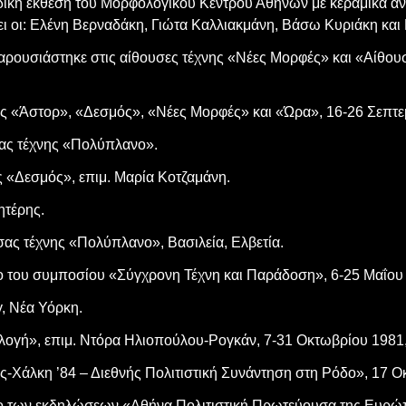
δική έκθεση του Μορφολογικού Κέντρου Αθηνών με κεραμικά αν
ει οι: Ελένη Βερναδάκη, Γιώτα Καλλιακμάνη, Βάσω Κυριάκη και
ρουσιάστηκε στις αίθουσες τέχνης «Νέες Μορφές» και «Αίθουσ
ς «Άστορ», «Δεσμός», «Νέες Μορφές» και «Ώρα», 16-26 Σεπτε
σας τέχνης «Πολύπλανο».
 «Δεσμός», επιμ. Μαρία Κοτζαμάνη.
ητέρης.
υσας τέχνης «Πολύπλανο», Βασιλεία, Ελβετία.
ο του συμποσίου «Σύγχρονη Τέχνη και Παράδοση», 6-25 Μαΐου
, Νέα Υόρκη.
λογή», επιμ. Ντόρα Ηλιοπούλου-Ρογκάν, 7-31 Οκτωβρίου 1981,
ς-Χάλκη ’84 – Διεθνής Πολιτιστική Συνάντηση στη Ρόδο», 17 
ο των εκδηλώσεων «Αθήνα Πολιτιστική Πρωτεύουσα της Ευρώπ